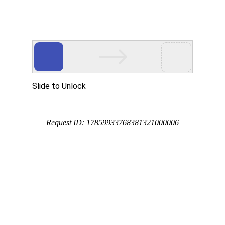
隽
·承匠心
发
·行天下
网
螺
焊
风
产
通
新
关
联
站
旋
接
阀
品
风
闻
于
系
首
风
风
系
中
管
资
隽
我
产品中心
页
管
管
列
心
道
讯
发
们
螺旋风管
焊接风管
矩形风管
系
系
案
风阀
风管法兰
风管配件
列
列
例
消声器
风机风管软连接
隽发暖通为吉利汽车提供车间通风系统定制服务