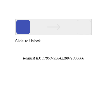
隽
·承匠心
发
·行天下
网
螺
焊
风
产
通
新
关
联
产品中心
站
旋
接
阀
品
风
闻
于
系
螺旋风管
焊接风管
矩形风管
首
风
风
系
中
管
资
隽
我
风阀
风管法兰
风管配件
页
管
管
列
心
道
讯
发
们
消声器
风机风管软连接
系
系
案
关于不锈钢风管隔震和消声措施的选择
列
列
例
在不锈钢风管系统中，可以采取以下隔震和消声措施来降低振动
和噪音：
1、隔震支撑：使用弹性隔震支撑来减少管道传递给建筑结构的振