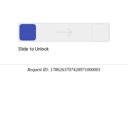
咨
承匠心
发
·行天下
1
列
焊接风管系列
风阀系列
产品中心
通风管
答
如何确定不锈钢焊接风管的
钢焊接风管的尺寸和截面积涉及到风量计算、气流速度、压降等多个因
通风需求： 先要明确通风系统的需求，包括所需的风量、通风目的（
计算： 根据通风需求，进行风量计算。通常以立方米每小时或立方英