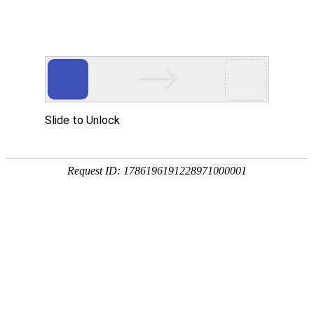
隽
·承匠心
发
·行天下
网
螺
焊
风
产
通
新
关
联
站
旋
接
阀
品
风
闻
于
系
首
风
风
系
中
管
资
隽
我
产品中心
页
管
管
列
心
道
讯
发
们
螺旋风管
焊接风管
矩形风管
系
系
案
风阀
风管法兰
风管配件
列
列
例
消声器
风机风管软连接
方90°弯头